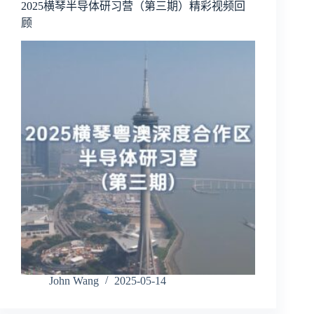
2025横琴半导体研习营（第三期）精彩视频回
顾
John Wang
2025-05-14