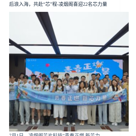
后浪入海，共赴“芯”程-凌烟阁喜迎22名芯力量
7月1日，凌烟阁芯片科技“青春正燃 新芯力…