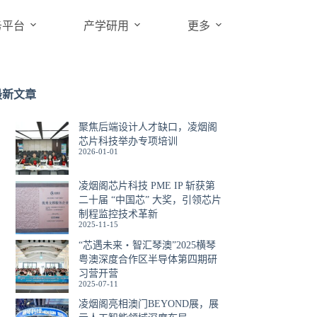
务平台
产学研用
更多
最新文章
聚焦后端设计人才缺口，凌烟阁
芯片科技举办专项培训
2026-01-01
凌烟阁芯片科技 PME IP 斩获第
二十届 “中国芯” 大奖，引领芯片
制程监控技术革新
2025-11-15
“芯遇未来・智汇琴澳”2025横琴
粤澳深度合作区半导体第四期研
习营开营
2025-07-11
凌烟阁亮相澳门BEYOND展，展