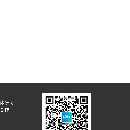
体研习
合作