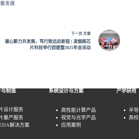
量发展
下一页
文章
凝心聚力共发展，笃行致远启新程 | 凌烟阁芯
片科技举行团建暨2025年会活动
计与制造
系统设计与方案
产学研用
片设计服务
高性能计算产品
半导
片量产服务
视觉与光学产品
高校
P/EDA解决方案
应用案例