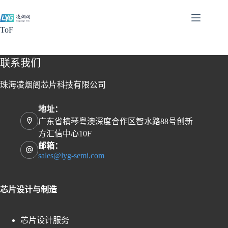
跳
过
ToF
内
容
联系我们
珠海凌烟阁芯片科技有限公司
地址：
广东省横琴粤澳深度合作区智水路88号创新
方汇信中心10F
邮箱：
sales@lyg-semi.com
芯片设计与制造
芯片设计服务