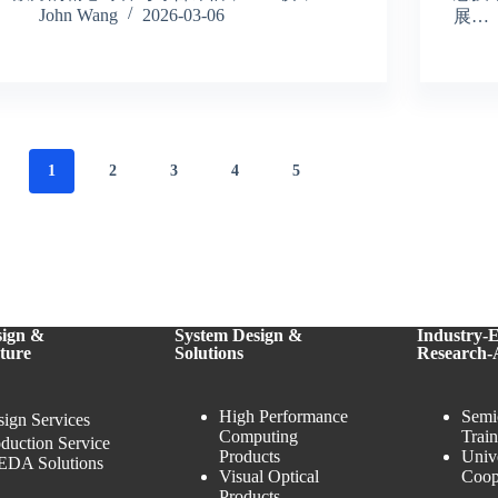
John Wang
2026-03-06
展…
1
2
3
4
5
sign &
System Design &
Industry-
ture
Solutions
Research-
High Performance
Semi
ign Services
Computing
Trai
duction Service
Products
Univ
EDA Solutions
Visual Optical
Coop
Products