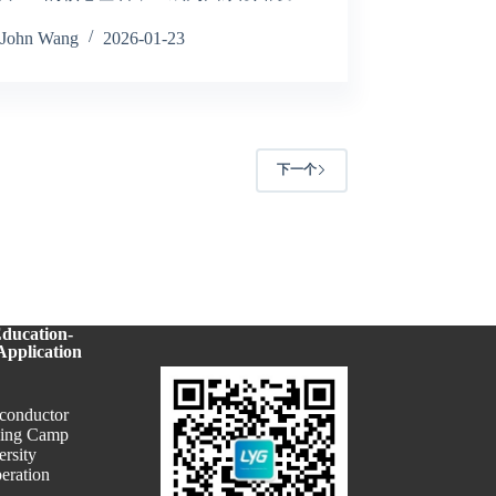
John Wang
2026-01-23
下一个
Education-
Application
conductor
ning Camp
ersity
eration