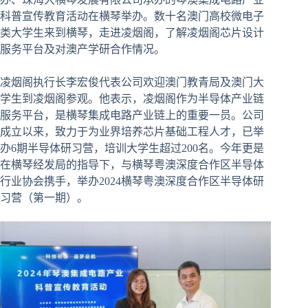
科普宣传教育活动在横琴举办。数十名澳门高校微电子
类大学生来到横琴，走进凌烟阁，了解凌烟阁芯片设计
服务平台及对澳产学研合作情况。
凌烟阁执行长李宏俊代表公司欢迎澳门教青局及澳门大
学生到凌烟阁参观。他表示，凌烟阁作为半导体产业链
服务平台，是横琴集成电路产业链上的重要一员。公司
成立以来，致力于为业界培养芯片基础工程人才，已举
办6期半导体研习营，培训大学生超过200名。今年更是
在横琴经发局的指导下，与横琴粤澳深度合作区半导体
行业协会携手，举办2024横琴粤澳深度合作区半导体研
习营（第一期）。