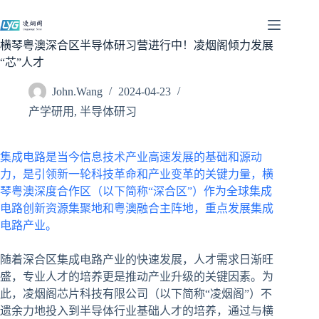
跳
过
内
横琴粤澳深合区半导体研习营进行中！凌烟阁倾力发展
容
“芯”人才
John.Wang
2024-04-23
产学研用
,
半导体研习
集成电路是当今信息技术产业高速发展的基础和源动
力，是引领新一轮科技革命和产业变革的关键力量，横
琴粤澳深度合作区（以下简称“深合区”）作为全球集成
电路创新资源集聚地和粤澳融合主阵地，重点发展集成
电路产业。
随着深合区集成电路产业的快速发展，人才需求日渐旺
盛，专业人才的培养更是推动产业升级的关键因素。为
此，凌烟阁芯片科技有限公司（以下简称“凌烟阁”）不
遗余力地投入到半导体行业基础人才的培养，通过与横