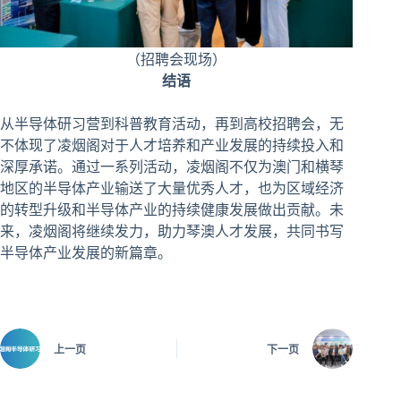
（招聘会现场）
结语
从半导体研习营到科普教育活动，再到高校招聘会，无
不体现了凌烟阁对于人才培养和产业发展的持续投入和
深厚承诺。通过一系列活动，凌烟阁不仅为澳门和横琴
地区的半导体产业输送了大量优秀人才，也为区域经济
的转型升级和半导体产业的持续健康发展做出贡献。未
来，凌烟阁将继续发力，助力琴澳人才发展，共同书写
半导体产业发展的新篇章。
上一页
下一页