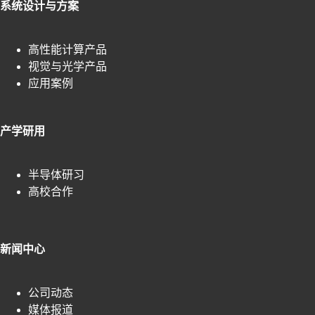
系统设计与方案
高性能计算产品
视觉与光学产品
应用案例
产学研用
半导体研习
高校合作
新闻中心
公司动态
媒体报道