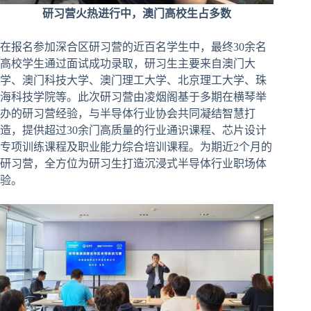
研习营火热进行中，澳门高校生占多数
在报名参加深合区研习营的近百名学生中，最终30余名
高校学生通过面试成功录取，研习生主要来自澳门大
学、澳门科技大学、澳门理工大学、北京理工大学、珠
海科技学院等。此次研习营由凌烟阁基于多期在横琴举
办的研习营经验，与半导体行业协会共同凝结智慧打
造，提供超过30余门高质量的行业通识课程、芯片设计
专项训练课程及职业能力综合培训课程。为期近2个月的
研习营，全方位为研习生打造沉浸式半导体行业职场体
验。