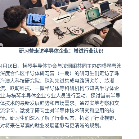
研习营走访半导体企业：增进行业认识
4月16日，横琴半导体协会与凌烟阁共同主办的横琴粤澳
深度合作区半导体研习营（一期）的研习生们走访了珠
海澳大科技研究院、珠海先进集成电路研究院、芯潮
流、跃昉科技、一微半导体等科研机构与知名半导体企
业,与横琴半导体企业专业人员进行互动，探讨当前半导
体技术的最新发展趋势和市场需求。通过实地考察和交
流学习，激发了研习生对半导体技术研究和应用的热
情。研习生们深入了解了行业动态，拓宽了行业视野，
对将来在琴澳的就业发展能够有更清晰的规划。