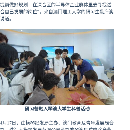
提前做好规划，在深合区的半导体企业群体里去寻找适
合自己发展的岗位”，来自澳门理工大学的研习生段海澳
说道。
研习营融入琴澳大学生科普活动
4月17日，由横琴经发局主办、澳门教育及青年发展局合
办、珠海大横琴发展有限公司承办的琴澳集成电路产业